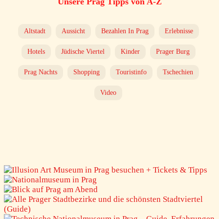
Unsere Prag Tipps von A-Z
Altstadt
Aussicht
Bezahlen In Prag
Erlebnisse
Hotels
Jüdische Viertel
Kinder
Prager Burg
Prag Nachts
Shopping
Touristinfo
Tschechien
Video