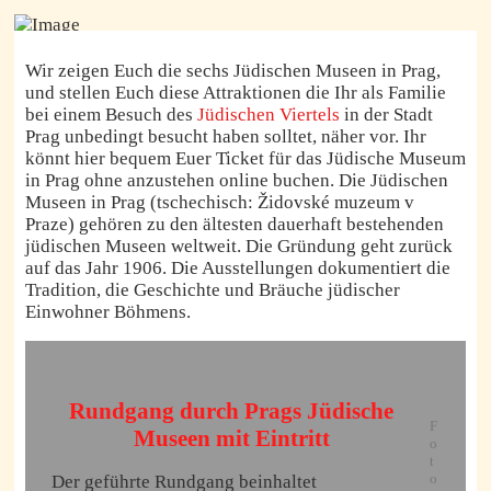
Jüdische Museum in Prag Foto: M.Foerster
Wir zeigen Euch die sechs Jüdischen Museen in Prag,
und stellen Euch diese Attraktionen die Ihr als Familie
bei einem Besuch des
Jüdischen Viertels
in der Stadt
Prag unbedingt besucht haben solltet, näher vor. Ihr
könnt hier bequem Euer Ticket für das Jüdische Museum
in Prag ohne anzustehen online buchen. Die Jüdischen
Museen in Prag (tschechisch: Židovské muzeum v
Praze) gehören zu den ältesten dauerhaft bestehenden
jüdischen Museen weltweit. Die Gründung geht zurück
auf das Jahr 1906. Die Ausstellungen dokumentiert die
Tradition, die Geschichte und Bräuche jüdischer
Einwohner Böhmens.
Rundgang durch Prags Jüdische
F
Museen mit Eintritt
o
t
o
Der geführte Rundgang beinhaltet